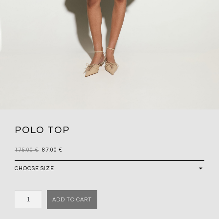
POLO TOP
175.00
€
87.00
€
Quantity
ADD TO CART