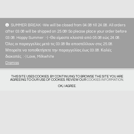
SUMMER BREAK -We will be closed from 04.08 till 24.08. All orders
after 03.08 will be shipped on 25.08! So please place your order before
03.08. Happy Summer :-) -Θα είμαστε κλειστά από 05.08 εώς 24.08.
Όλες οι παραγγελίες μετά τις 03.08 θα αποστέλλουν στις 25.08.
Μπορείτε να τοποθετήσετε την παραγγελίας έως 03.08. Καλές
διακοπές. :-) Love, Milkwhite
Dismiss
THIS SITE USES COOKIES. BY CONTINUING TO BROWSE THE SITE YOU ARE
AGREEING TO OUR USE OF COOKIES. REVIEW OUR
COOKIES INFORMATION
.
OK, I AGREE.
Get in touch
Privacy Policy
Deliveries & Returns
Size Guide
Subscribe