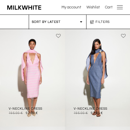
My account
Wishlist
Cart
FILTERS
V-NECKLINE DRESS
V-NECKLINE DRESS
195.00
€
97.00
€
195.00
€
97.00
€