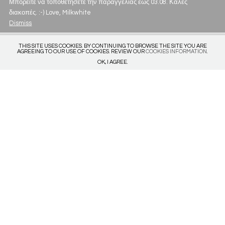
Μπορείτε να τοποθετήσετε την παραγγελίας έως 03.08. Καλές
διακοπές. :-) Love, Milkwhite
Dismiss
THIS SITE USES COOKIES. BY CONTINUING TO BROWSE THE SITE YOU ARE
AGREEING TO OUR USE OF COOKIES. REVIEW OUR
COOKIES INFORMATION
.
OK, I AGREE.
Get in touch
Privacy Policy
Deliveries & Returns
Size Guide
Subscribe