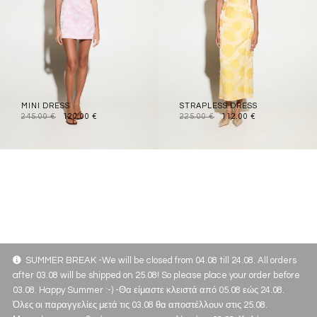
MINI DRESS
STRAPLESS DRESS
245.00
€
120.00
€
225.00
€
112.00
€
SUMMER BREAK -We will be closed from 04.08 till 24.08. All orders
after 03.08 will be shipped on 25.08! So please place your order before
03.08. Happy Summer :-) -Θα είμαστε κλειστά από 05.08 εώς 24.08.
Όλες οι παραγγελίες μετά τις 03.08 θα αποστέλλουν στις 25.08.