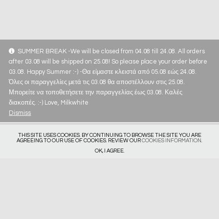
SUMMER BREAK -We will be closed from 04.08 till 24.08. All orders
after 03.08 will be shipped on 25.08! So please place your order before
03.08. Happy Summer :-) -Θα είμαστε κλειστά από 05.08 εώς 24.08.
Όλες οι παραγγελίες μετά τις 03.08 θα αποστέλλουν στις 25.08.
Μπορείτε να τοποθετήσετε την παραγγελίας έως 03.08. Καλές
διακοπές. :-) Love, Milkwhite
Dismiss
THIS SITE USES COOKIES. BY CONTINUING TO BROWSE THE SITE YOU ARE
AGREEING TO OUR USE OF COOKIES. REVIEW OUR
COOKIES INFORMATION
.
OK, I AGREE.
Get in touch
Privacy Policy
Deliveries & Returns
Size Guide