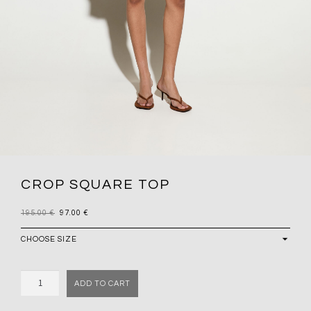
CROP SQUARE TOP
195.00
€
97.00
€
Quantity
ADD TO CART