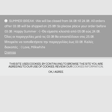
SUMMER BREAK -We will be closed from 04.08 till 24.08. All orders
after 03.08 will be shipped on 25.08! So please place your order before
03.08. Happy Summer :-) -Θα είμαστε κλειστά από 05.08 εώς 24.08.
Όλες οι παραγγελίες μετά τις 03.08 θα αποστέλλουν στις 25.08.
Μπορείτε να τοποθετήσετε την παραγγελίας έως 03.08. Καλές
διακοπές. :-) Love, Milkwhite
Dismiss
THIS SITE USES COOKIES. BY CONTINUING TO BROWSE THE SITE YOU ARE
AGREEING TO OUR USE OF COOKIES. REVIEW OUR
COOKIES INFORMATION
.
OK, I AGREE.
Get in touch
Privacy Policy
Deliveries & Returns
Size Guide
Subscribe