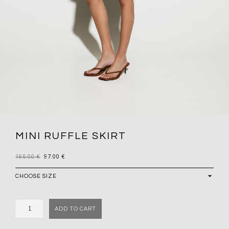
MINI RUFFLE SKIRT
195.00
€
97.00
€
Quantity
ADD TO CART