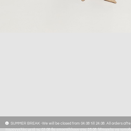
SUMMER BREAK -We will be closed from 04.08 till 24.08. All orders afte
παραγγελίες μετά τις 03.08 θα αποστέλλουν στις 25.08. Μπορείτε να τοποθε