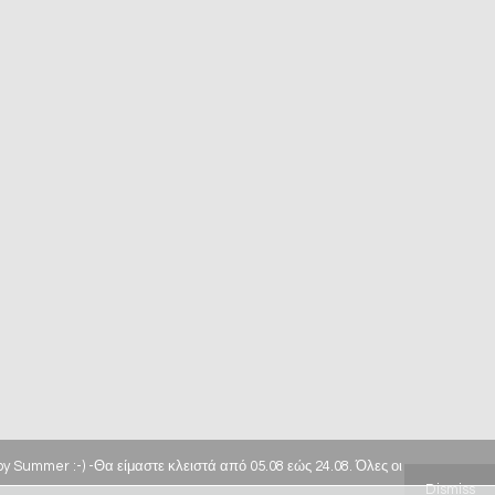
ppy Summer :-) -Θα είμαστε κλειστά από 05.08 εώς 24.08. Όλες οι
Dismiss