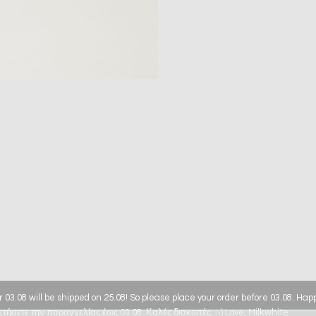
r 03.08 will be shipped on 25.08! So please place your order before 03.08. Ha
τήσετε την παραγγελίας έως 03.08. Καλές διακοπές. :-) Love, Milkwhite