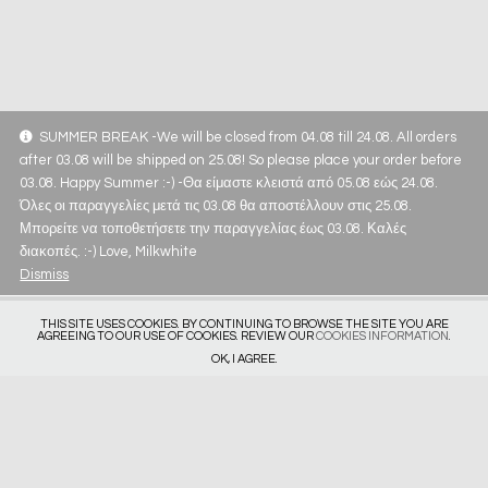
SUMMER BREAK -We will be closed from 04.08 till 24.08. All orders
after 03.08 will be shipped on 25.08! So please place your order before
03.08. Happy Summer :-) -Θα είμαστε κλειστά από 05.08 εώς 24.08.
Όλες οι παραγγελίες μετά τις 03.08 θα αποστέλλουν στις 25.08.
Μπορείτε να τοποθετήσετε την παραγγελίας έως 03.08. Καλές
διακοπές. :-) Love, Milkwhite
Dismiss
THIS SITE USES COOKIES. BY CONTINUING TO BROWSE THE SITE YOU ARE
AGREEING TO OUR USE OF COOKIES. REVIEW OUR
COOKIES INFORMATION
.
OK, I AGREE.
Get in touch
Privacy Policy
Deliveries & Returns