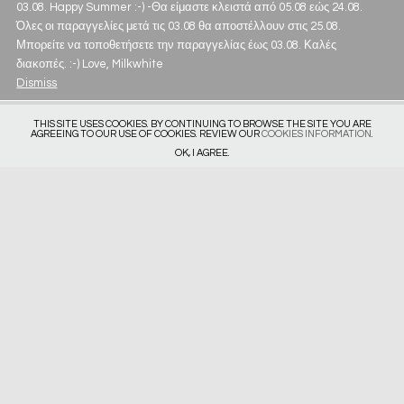
03.08. Happy Summer :-) -Θα είμαστε κλειστά από 05.08 εώς 24.08.
Όλες οι παραγγελίες μετά τις 03.08 θα αποστέλλουν στις 25.08.
Μπορείτε να τοποθετήσετε την παραγγελίας έως 03.08. Καλές
διακοπές. :-) Love, Milkwhite
Dismiss
THIS SITE USES COOKIES. BY CONTINUING TO BROWSE THE SITE YOU ARE
AGREEING TO OUR USE OF COOKIES. REVIEW OUR
COOKIES INFORMATION
.
OK, I AGREE.
Get in touch
Privacy Policy
Deliveries & Returns
Size Guide
Subscribe