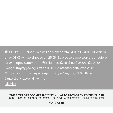
SUMMER BREAK -We will be closed from 04.08 till 24.08. All orders
after 03.08 will be shipped on 25.08! So please place your order before
03.08. Happy Summer :-) -Θα είμαστε κλειστά από 05.08 εώς 24.08.
Όλες οι παραγγελίες μετά τις 03.08 θα αποστέλλουν στις 25.08.
Μπορείτε να τοποθετήσετε την παραγγελίας έως 03.08. Καλές
διακοπές. :-) Love, Milkwhite
Dismiss
THIS SITE USES COOKIES. BY CONTINUING TO BROWSE THE SITE YOU ARE
AGREEING TO OUR USE OF COOKIES. REVIEW OUR
COOKIES INFORMATION
.
OK, I AGREE.